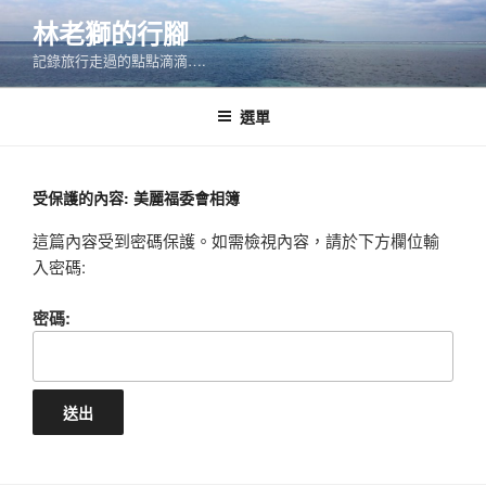
跳
林老獅的行腳
至
記錄旅行走過的點點滴滴….
主
要
內
選單
容
受保護的內容: 美麗福委會相簿
這篇內容受到密碼保護。如需檢視內容，請於下方欄位輸
入密碼:
密碼: