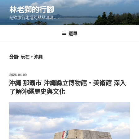
跳
林老獅的行腳
至
記錄旅行走過的點點滴滴….
主
要
內
選單
容
分類:
玩在。沖繩
發
2026-04-09
佈
沖繩 那霸市 沖繩縣立博物館・美術館 深入
於
了解沖繩歷史與文化