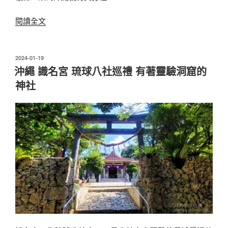
〈沖
閱讀全文
繩
那
霸
發
2024-01-19
佈
市
沖繩 識名宮 琉球八社巡禮 有著靈驗洞窟的
於
出
神社
雲
大
社
沖
繩
分
社
最
強
緣
結
神