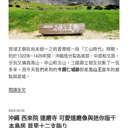
界
文
化
遺
產
日
本
琉球王朝在尚未統一之前曾歷經一段「三山時代」時期。
100
約於1322年~1429年間，沖繩島分裂為南部、中部和北部，
名
分別又稱為南山、中山和北山，三國鼎立相互抗衡了一百
城〉
多年。而今天我們來到的
今歸仁城跡
即是
北山王
當年的據
點與居城。
〈沖
閱讀全文
繩
今
歸
發
2023-06-02
佈
仁
沖繩 西來院 達磨寺 可愛達磨像與迷你版千
於
城
本鳥居 首里十二支詣り