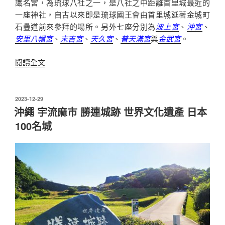
識名宮，為琉球八社之一，是八社之中距離首里城最近的
社〉
一座神社，自古以來即是琉球國王會由首里城延著金城町
石疊道前來參拜的場所。另外七座分別為
波上宮
、
沖宮
、
安里八幡宮
、
末吉宮
、
天久宮
、
普天滿宮
與
金武宮
。
〈沖
閱讀全文
繩
識
名
發
2023-12-29
佈
宮
沖繩 宇流麻市 勝連城跡 世界文化遺產 日本
於
琉
100名城
球
八
社
巡
禮
有
著
靈