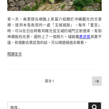
純
真
笑
顏
某一天，無意間在網路上某篇介紹關於沖繩觀光的文章
下
裡，提到本島南部的一處「玉城城跡」，每年「夏至」
祈
時，可以在日出時看到陽光從玉城的城門正射進來，有如
念
神蹟般的光景，還附上了一張照片。城跡離
奧武島
其實不
世
遠，有規劃去奧武島的話，可以順道繞過去看看。
界
永
〈沖
閱讀全文
久
繩
和
玉
平〉
城
城
文
下
頁次
1
跡
一
章
天
頁
導
空
覽
の
搜
城
搜