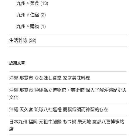
九州。美食
(13)
點〉
九州。住宿
(2)
九州。購物
(1)
生活雜唸
(32)
近期文章
沖繩 那霸市 ななほし食堂 家庭美味料理
沖繩 那霸市 沖繩縣立博物館・美術館 深入了解沖繩歷史與
文化
沖繩 天久宮 琉球八社巡禮 簡樸低調而神聖的存在
日本九州 福岡 元祖牛腸鍋 もつ鍋 樂天地 友都八喜博多站
店