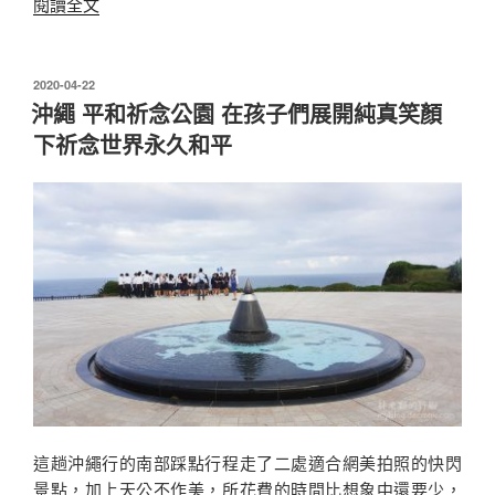
〈沖
閱讀全文
首
繩
里
浦
十
添
二
發
2020-04-22
佈
城
沖繩 平和祈念公園 在孩子們展開純真笑顏
支
於
跡
詣
下祈念世界永久和平
極
り〉
樂
陵
歷
代
中
山
國
王
的
靈
寢〉
這趟沖繩行的南部踩點行程走了二處適合網美拍照的快閃
景點，加上天公不作美，所花費的時間比想象中還要少，