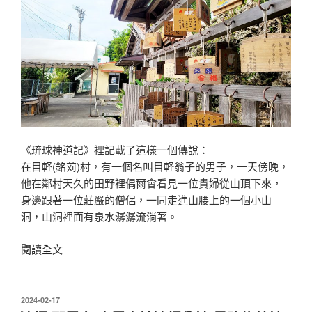
博
物
館・
美
術
館
深
入
了
《琉球神道記》裡記載了這樣一個傳說：
解
在目軽(銘苅)村，有一個名叫目軽翁子的男子，一天傍晚，
沖
他在鄰村天久的田野裡偶爾會看見一位貴婦從山頂下來，
繩
身邊跟著一位莊嚴的僧侶，一同走進山腰上的一個小山
歷
洞，山洞裡面有泉水潺潺流淌著。
史
與
〈沖
閱讀全文
文
繩
化〉
天
久
發
2024-02-17
佈