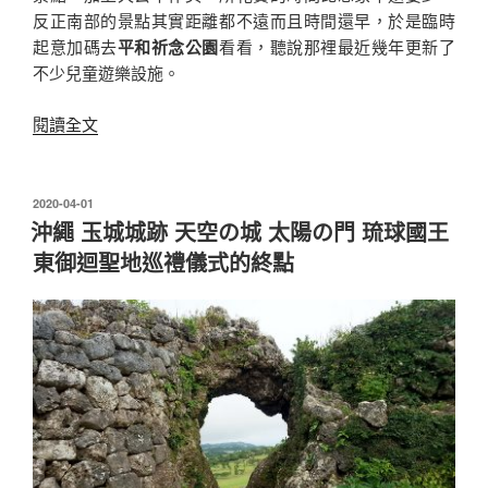
反正南部的景點其實距離都不遠而且時間還早，於是臨時
起意加碼去
平和祈念公園
看看，聽說那裡最近幾年更新了
不少兒童遊樂設施。
〈沖
閱讀全文
繩
平
和
發
2020-04-01
佈
祈
沖繩 玉城城跡 天空の城 太陽の門 琉球國王
於
念
東御迴聖地巡禮儀式的終點
公
園
在
孩
子
們
展
開