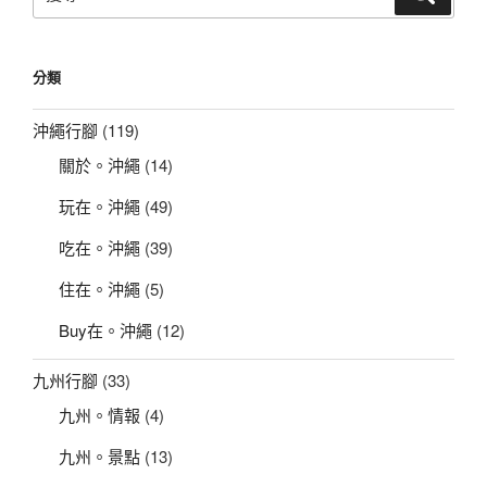
尋
尋
太
關
陽
鍵
の
分類
字:
門
琉
沖繩行腳
(119)
球
關於。沖繩
(14)
國
王
玩在。沖繩
(49)
東
御
吃在。沖繩
(39)
迴
住在。沖繩
(5)
聖
地
Buy在。沖繩
(12)
巡
禮
九州行腳
(33)
儀
九州。情報
(4)
式
的
九州。景點
(13)
終