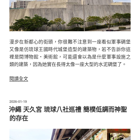
漫步在新都心的街頭，你很難不注意到一座看似軍事碉堡
又像是仿琉球王國時代城堡造型的建築物，若不告訴你這
裡是間博物館‧美術館，可能還會以為是什麼軍事設施之
類的建築，因為她實在長得太像一座大型的水泥碉堡了。
〈沖
閱讀全文
繩
那
霸
發
2026-01-19
佈
市
沖繩 天久宮 琉球八社巡禮 簡樸低調而神聖
於
沖
的存在
繩
縣
立