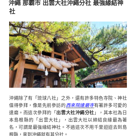
宮
沖繩 那霸市 出雲大社沖繩分社 最強緣結神
於
琉
社
球
八
社
巡
禮
簡
樸
低
調
而
神
聖
沖繩除了有「琉球八社」之外，還有許多特色寺院、神社
的
值得參拜，像是先前參訪的
西來院達磨寺
有著許多可愛的
存
達磨。而這次參拜的「
出雲大社沖繩分社
」，其本社為日
在〉
本島根縣的「出雲大社」，出雲大社以締結良緣最為著
名，可謂是最強緣結神社。不過這次不用千里迢迢去到島
根縣，來到沖繩就有其分社。