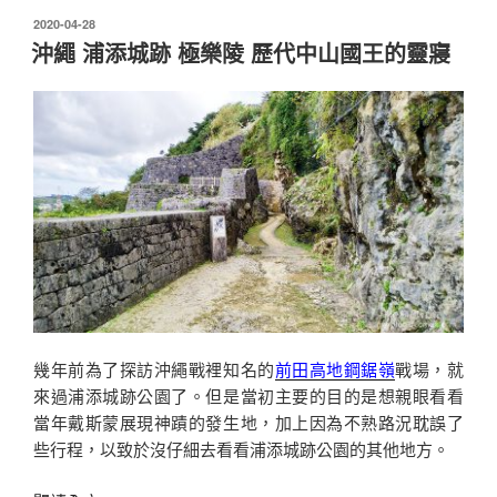
來
發
2020-04-28
佈
院
沖繩 浦添城跡 極樂陵 歷代中山國王的靈寢
於
達
磨
寺
可
愛
達
磨
像
與
迷
你
版
幾年前為了探訪沖繩戰裡知名的
前田高地鋼鋸嶺
戰場，就
千
來過浦添城跡公園了。但是當初主要的目的是想親眼看看
本
當年戴斯蒙展現神蹟的發生地，加上因為不熟路況耽誤了
鳥
些行程，以致於沒仔細去看看浦添城跡公園的其他地方。
居