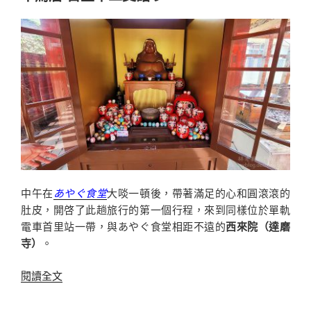
跡
世
界
遺
產
日
本
100
名
城
賞
櫻
中午在
あやぐ食堂
大啖一頓後，帶著滿足的心和圓滾滾的
賞
肚皮，開啓了此趟旅行的第一個行程，來到同樣位於單軌
古
電車首里站一帶，與あやぐ食堂相距不遠的
西來院（達磨
名
寺）
。
所〉
〈沖
閱讀全文
繩
西