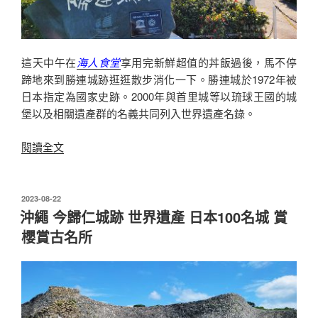
驗
洞
窟
的
這天中午在
海人食堂
享用完新鮮超值的丼飯過後，馬不停
神
蹄地來到勝連城跡逛逛散步消化一下。勝連城於1972年被
社〉
日本指定為國家史跡。2000年與首里城等以琉球王國的城
堡以及相關遺產群的名義共同列入世界遺產名錄。
〈沖
閱讀全文
繩
宇
流
發
2023-08-22
佈
麻
沖繩 今歸仁城跡 世界遺產 日本100名城 賞
於
市
櫻賞古名所
勝
連
城
跡
世