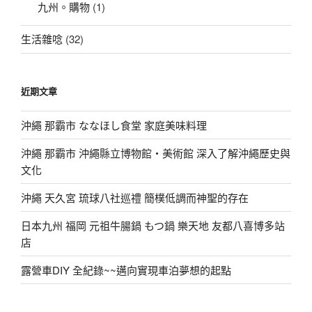
九州。購物
(1)
生活雜唸
(32)
近期文章
沖繩 那霸市 ななほし食堂 家庭美味料理
沖繩 那霸市 沖繩縣立博物館・美術館 深入了解沖繩歷史與
文化
沖繩 天久宮 琉球八社巡禮 簡樸低調而神聖的存在
日本九州 福岡 元祖牛腸鍋 もつ鍋 樂天地 友都八喜博多站
店
露營車DIY 全紀錄~~邁向實現車泊夢想的起點