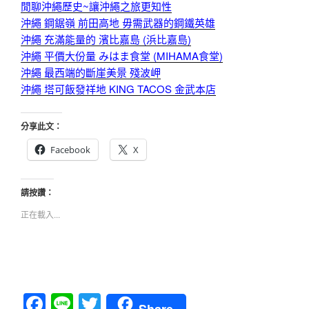
閒聊沖繩歷史~讓沖繩之旅更知性
沖繩 鋼鋸嶺 前田高地 毋需武器的鋼鐵英雄
沖繩 充滿能量的 濱比嘉島 (浜比嘉島)
沖繩 平價大份量 みはま食堂 (MIHAMA食堂)
沖繩 最西端的斷崖美景 殘波岬
沖繩 塔可飯發祥地 KING TACOS 金武本店
分享此文：
Facebook
X
請按讚：
正在載入...
F
Li
T