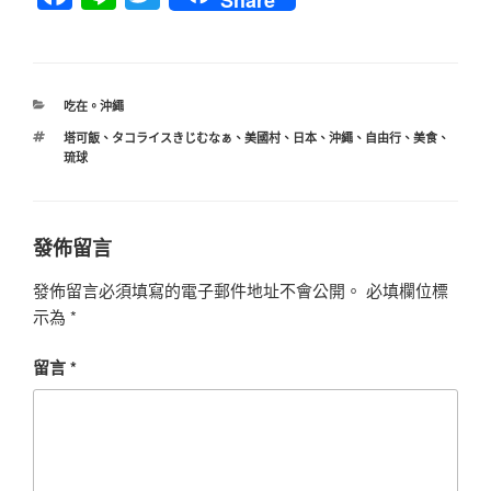
Share
a
n
wi
c
e
tt
e
er
分
吃在。沖繩
b
類
標
塔可飯
、
タコライスきじむなぁ
、
美國村
、
日本
、
沖繩
、
自由行
、
美食
、
o
籤
琉球
o
k
發佈留言
發佈留言必須填寫的電子郵件地址不會公開。
必填欄位標
示為
*
留言
*