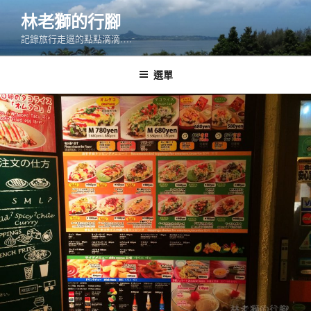
跳
林老獅的行腳
至
記錄旅行走過的點點滴滴….
主
要
內
選單
容