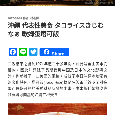
發
2017-10-01
作者:
林老獅
佈
沖繩 代表性美食 タコライスきじむ
於
なぁ 歐姆蛋塔可飯
F
Li
T
Share
a
n
wi
二戰結束之後到1971年這二十多年間，沖繩是全由美軍託
c
e
tt
管的，因此沖繩除了長期受到中國及日本的文化影響之
e
er
外，也參雜了一些美國的風格，成就了今日沖繩本地獨有
b
的文化特色。塔可飯(Taco Rice)就是在美軍託管期間引進
墨西哥塔可餅的美式餐點所發想出來，由米飯代替餅皮夾
o
雜著塔可肉醬的沖繩在地美食。
o
k