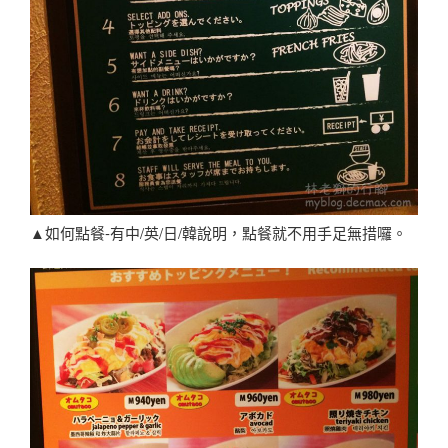
▲如何點餐-有中/英/日/韓說明，點餐就不用手足無措囉。