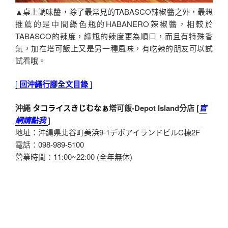
▲桌上調味醬，除了最常見的TABASCO辣椒醬之外，最想
推薦的是中間綠色瓶的HABANERO辣椒醬，相較於
TABASCO的辣度，綠瓶的辣度更為順口，而且有特殊香
氣，加在塔可飯上又是另一種風味，有吃辣的朋友可以試
試看哦。
[
回沖繩行腳全文目錄
]
沖繩
タコライスきじむなぁ
塔可飯-Depot Island分店 [
官
網請點我
]
地址：沖縄県北谷町美浜9-1デポアイランドビルC棟2F
電話：098-989-5100
營業時間：11:00~22:00 (全年無休)