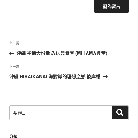
文
上
上一篇
章
一
沖繩 平價大份量 みはま食堂 (MIHAMA食堂)
導
篇
覽
文
下
下一篇
章
一
沖繩 NIRAIKANAI 海對岸的理想之鄉 彼岸橋
篇
文
章
搜
搜
尋
尋
關
鍵
分類