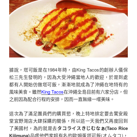
據說，塔可飯是在1984年時，由King Tacos的創辦人儀保
松三先生發明的，因為大受沖繩當地人的歡迎，於是到處
都有人開始仿做塔可飯，漸漸地就成為了沖繩在地特有的
風味美食。雖然
King Tacos
在沖繩全島目前有六家分店，但
之前因為配合行程的安排，因而一直無緣一嚐美味。
這次為了滿足團員們的購買慾，晚上特地排定要去驚安殿
堂宜野灣店大肆採購的關係，所以這一天我們又再度回到
了美國村，為的就是去
タコライスきじむなぁ(Taco Rice
Kijimuna)
品嚐他們家超有名的歐姆蛋塔可飯(オムタコ)，