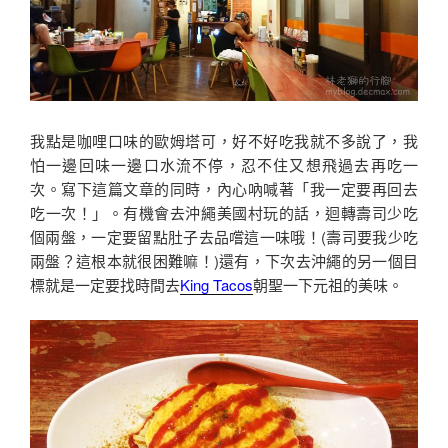
我點是咖哩口味的歐姆塔可，好不好吃我就不多說了，我
怕一邊回味一邊口水流不停，忍不住又想飛過去再吃一
次。寫下這篇文章的同時，內心吶喊著「我一定要再回去
吃一次！」。有機會去沖繩美國村玩的話，迴轉壽司少吃
個兩盤，一定要留點肚子去品嚐這一味哦！(壽司要我少吃
兩盤？這根本就很困難嘛！)還有，下次去沖繩的另一個目
標就是一定要找時間去
King Tacos
朝聖一下元祖的美味。