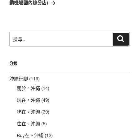
篇
霸機場國內線分店)
文
章
搜
搜
尋
尋
關
鍵
分類
字:
沖繩行腳
(119)
關於。沖繩
(14)
玩在。沖繩
(49)
吃在。沖繩
(39)
住在。沖繩
(5)
Buy在。沖繩
(12)