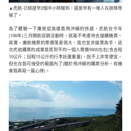
▲虎航-已經提早2個半小時報到，還是早有一堆人在排隊等
候了。
為了體驗一下廉航從高雄直飛沖繩的快感，虎航在今年
(106年)三月開航促銷活動時，就毫不考慮地去搶購機票。
其實，廉航機票的票價落差很大，我也並非搶票高手，這
次虎航購票的成果是買到平均一個人票價5600左右(含去程
10公斤；回程15公斤的行李託運重量)，說不上非常便宜，
但也在我可接受的範圍內了(關於飛沖繩的購票分析，有機
會我再寫一篇心得)。