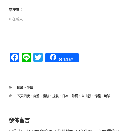
請按讚：
正在載入...
F
Li
T
Share
a
n
wi
c
e
tt
e
er
分
關於。沖繩
b
類
標
五天四夜
、
自駕
、
廉航
、
虎航
、
日本
、
沖繩
、
自由行
、
行程
、
琉球
o
籤
o
k
發佈留言