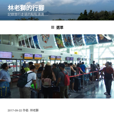
跳
林老獅的行腳
至
記錄旅行走過的點點滴滴….
主
要
內
選單
容
發
2017-09-22
作者:
林老獅