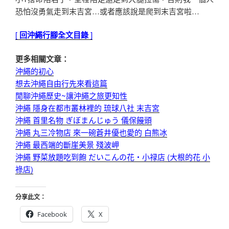
恐怕沒勇氣走到末吉宮…或者應該說是爬到末吉宮啦…
[
回沖繩行腳全文目錄
]
更多相關文章：
沖繩的初心
想去沖繩自由行先來看這篇
閒聊沖繩歷史~讓沖繩之旅更知性
沖繩 隱身在都市叢林裡的 琉球八社 末吉宮
沖繩 首里名物 ぎぼまんじゅう 儀保饅頭
沖繩 丸三冷物店 來一碗蒼井優也愛的 白熊冰
沖繩 最西端的斷崖美景 殘波岬
沖繩 野菜放題吃到飽 だいこんの花・小禄店 (大根的花 小
祿店)
分享此文：
Facebook
X