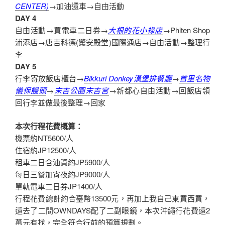
CENTER)
→加油還車→自由活動
DAY 4
自由活動→買電車二日券→
大根的花小祿店
→Phiten Shop
浦添店→唐吉科德(驚安殿堂)國際通店→自由活動→整理行
李
DAY 5
行李寄放飯店櫃台→
Bikkuri Donkey漢堡排餐廳
→
首里名物
儀保饅頭
→
末吉公園末吉宮
→新都心自由活動→回飯店領
回行李並做最後整理→回家
本次行程花費概算：
機票約NT5600/人
住宿約JP12500/人
租車二日含油資約JP5900/人
每日三餐加宵夜約JP9000/人
單軌電車二日券JP1400/人
行程花費總計約合臺幣13500元，再加上我自己東買西買，
還去了二間OWNDAYS配了二副眼鏡，本次沖繩行花費還2
萬元有找，完全符合行前的預算規劃。