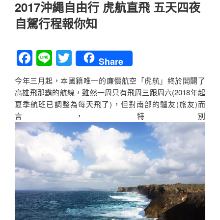
佈
2017沖繩自由行 虎航直飛 五天四夜
於
自駕行程報你知
F
Li
T
Share
a
n
wi
今年三月起，本國籍唯一的廉價航空「虎航」終於開闢了
c
e
tt
高雄飛那霸的航線，雖然一周只有飛周三跟周六(2018年起
e
er
夏季航班已調整為每天飛了)，但對南部的驢友(旅友)而
b
言，特別
o
o
k