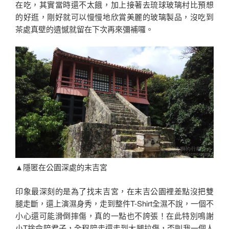
在吃，其實當時還不太餓，加上接著去琉球玻璃村比預想
的好逛，剛好就可以慢慢地欣賞美麗的玻璃製品，沒吃到
茶處真壁的遺憾就留在下次再來彌補囉。
▲隱匿在公園深處的末吉宮
印象最深刻的是為了找末吉宮，在末吉公園裡差點沒把雙
腿走斷，還上演濕身秀，走到整件T-Shirt全濕不說，一個不
小心還可能滑倒摔傷，真的一點也不誇張！在此特別鳴謝
小T捨命陪君子，全程陪走還走到大腿拉傷，否則我一個人