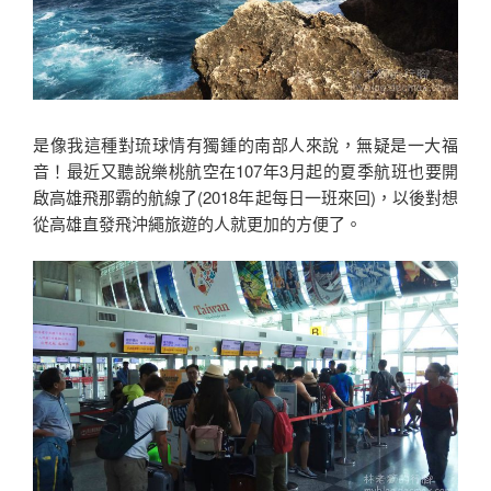
是像我這種對琉球情有獨鍾的南部人來說，無疑是一大福
音！最近又聽說樂桃航空在107年3月起的夏季航班也要開
啟高雄飛那霸的航線了(2018年起每日一班來回)，以後對想
從高雄直發飛沖繩旅遊的人就更加的方便了。