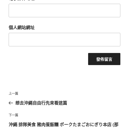
個人網站網址
文
上
上一篇
章
一
想去沖繩自由行先來看這篇
導
篇
覽
文
下
下一篇
章
一
沖繩 排隊美食 豬肉蛋飯糰 ポークたまごおにぎり本店 (那