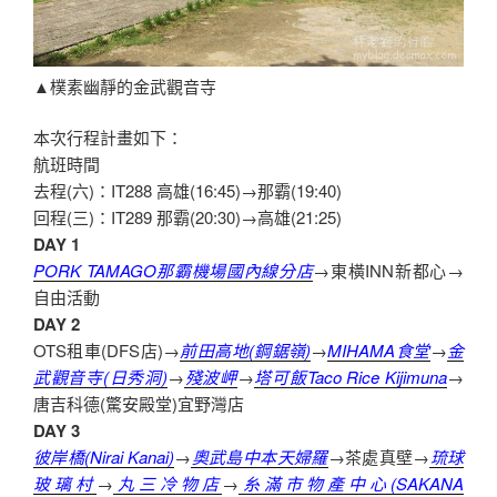
▲樸素幽靜的金武觀音寺
本次行程計畫如下：
航班時間
去程(六)：IT288 高雄(16:45)→那霸(19:40)
回程(三)：IT289 那霸(20:30)→高雄(21:25)
DAY 1
PORK TAMAGO那霸機場國內線分店
→東橫INN新都心→
自由活動
DAY 2
OTS租車(DFS店)→
前田高地(鋼鋸嶺)
→
MIHAMA食堂
→
金
武觀音寺(日秀洞)
→
殘波岬
→
塔可飯Taco Rice Kijimuna
→
唐吉科德(驚安殿堂)宜野灣店
DAY 3
彼岸橋(Nirai Kanai)
→
奧武島中本天婦羅
→茶處真壁→
琉球
玻璃村
→
丸三冷物店
→
糸滿市物產中心(SAKANA