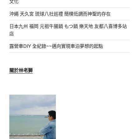
文化
沖繩 天久宮 琉球八社巡禮 簡樸低調而神聖的存在
日本九州 福岡 元祖牛腸鍋 もつ鍋 樂天地 友都八喜博多站
店
露營車DIY 全紀錄~~邁向實現車泊夢想的起點
關於林老獅