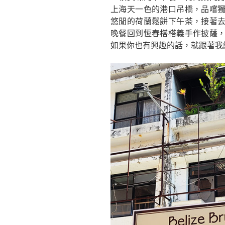
上海天一色的港口吊橋，品嚐
悠閒的荷蘭鬆餅下午茶，接著
晚餐回到恆春榙榙義手作披薩
如果你也有興趣的話，就跟著我