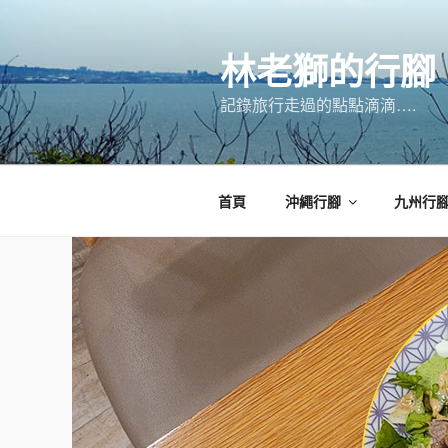
跳
至
林老獅的行腳
主
要
記錄旅行走過的點點滴滴….
內
容
首頁
沖繩行腳
九州行