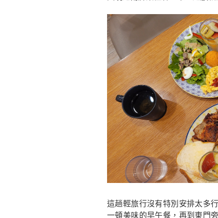
e
er
b
o
o
k
這趟輕旅行沒有特別安排太多
一頓美味的早午餐，再到東門