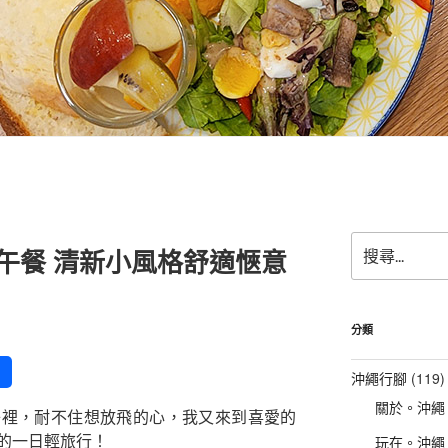
搜
早午餐 清新小風格舒適愜意
尋
關
鍵
字:
分類
沖繩行腳
(119)
關於。沖繩
子裡，耐不住想放飛的心，我又來到喜愛的
的一日輕旅行！
玩在。沖繩