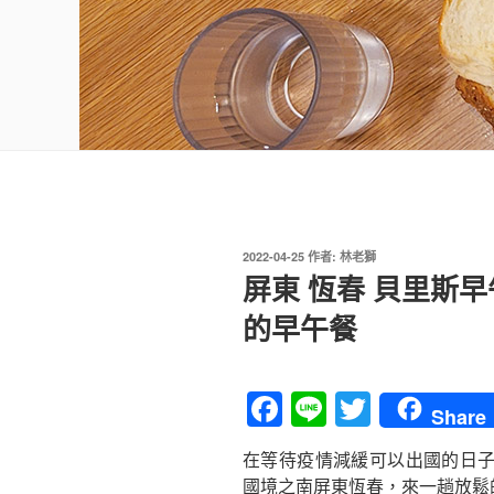
發
2022-04-25
作者:
林老獅
佈
屏東 恆春 貝里斯
於
的早午餐
F
Li
T
Share
a
n
wi
在等待疫情減緩可以出國的日
c
e
tt
國境之南屏東恆春，來一趟放鬆