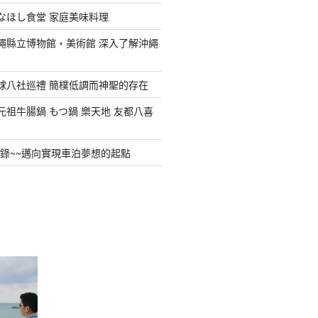
ななほし食堂 家庭美味料理
沖繩縣立博物館・美術館 深入了解沖繩
琉球八社巡禮 簡樸低調而神聖的存在
元祖牛腸鍋 もつ鍋 樂天地 友都八喜
全紀錄~~邁向實現車泊夢想的起點