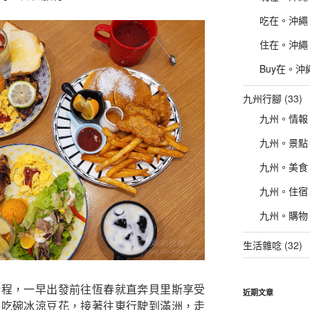
吃在。沖繩
住在。沖繩
Buy在。沖
九州行腳
(33)
九州。情報
九州。景點
九州。美食
九州。住宿
九州。購物
生活雜唸
(32)
行程，一早出發前往恆春就直奔貝里斯享受
近期文章
旁吃碗冰涼豆花，接著往東行駛到滿洲，走