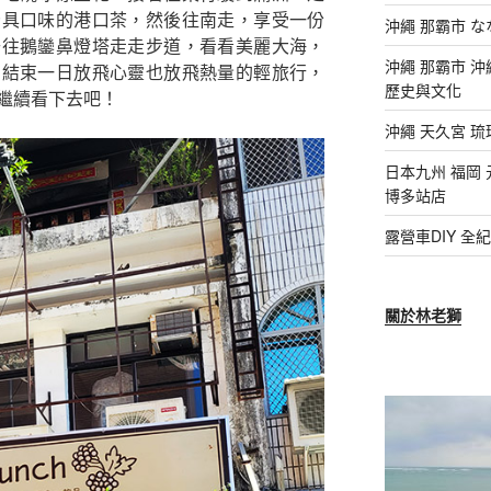
獨具口味的港口茶，然後往南走，享受一份
沖繩 那霸市 
去往鵝鑾鼻燈塔走走步道，看看美麗大海，
沖繩 那霸市 
，結束一日放飛心靈也放飛熱量的輕旅行，
歷史與文化
繼續看下去吧！
沖繩 天久宮 
日本九州 福岡 
博多站店
露營車DIY 
關於林老獅