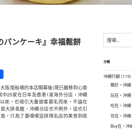
搜
のパンケーキ』幸福鬆餅
尋
關
鍵
字:
分類
沖繩行腳
(119)
關於。沖繩
於大阪南船場的本店開幕後(現已搬移到心齋
其中25家在日本及香港1家海外分店，沖繩
玩在。沖繩
營業以來，也吸引大量遊客慕名而來，不論在
吃在。沖繩
總是大排長龍，沖繩分店也不例外，這也引
長島，只為了要嚐嚐這排隊名店的美食到底
住在。沖繩
Buy在。沖