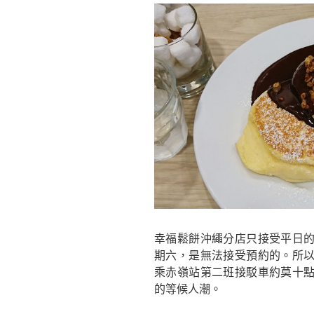
k
幸福鬆餅沖繩分店只接受平日
期六，是無法接受預約的。所
乘赤嶺站第二班接駁車約莫十
的等候人潮。