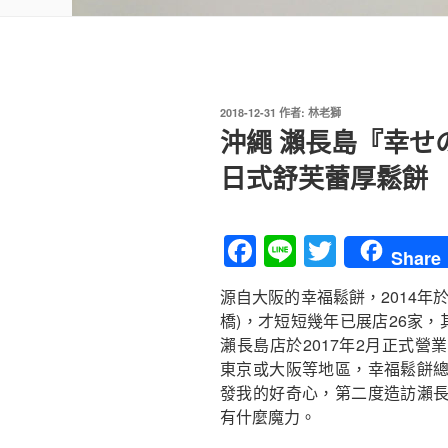
發
2018-12-31
作者:
林老獅
佈
沖繩 瀨長島『幸せ
於
日式舒芙蕾厚鬆餅
F
Li
T
Share
a
n
wi
源自大阪的幸福鬆餅，2014年
c
e
tt
橋)，才短短幾年已展店26家，
e
er
瀨長島店於2017年2月正式
b
東京或大阪等地區，幸福鬆餅
發我的好奇心，第二度造訪瀨
o
有什麼魔力。
o