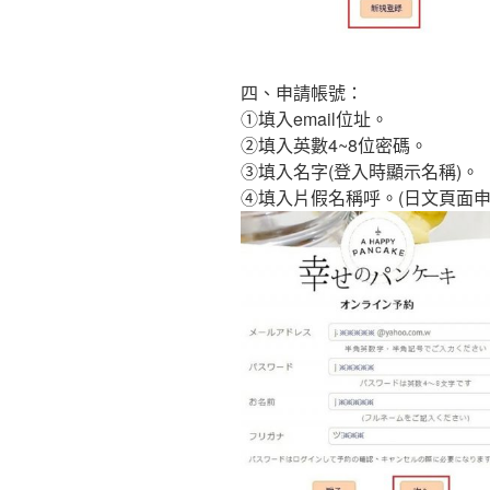
四、申請帳號：
①填入email位址。
②填入英數4~8位密碼。
③填入名字(登入時顯示名稱)。
④填入片假名稱呼。(日文頁面