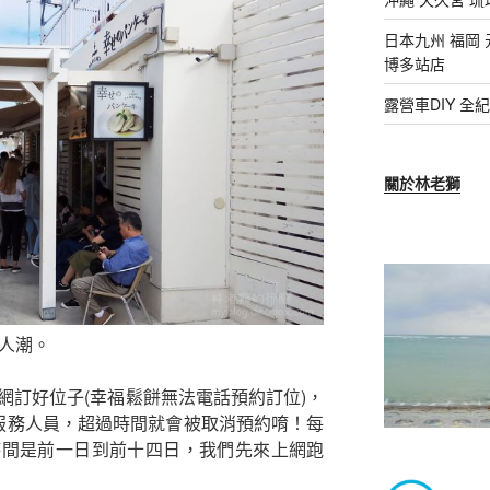
日本九州 福岡 
博多站店
露營車DIY 
關於林老獅
隊人潮。
網訂好位子(幸福鬆餅無法電話預約訂位)，
服務人員，超過時間就會被取消預約唷！每
時間是前一日到前十四日，我們先來上網跑