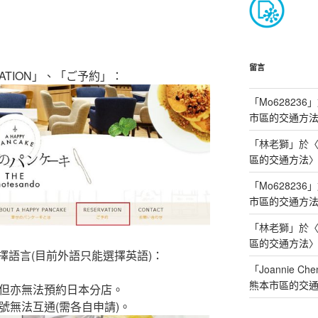
留言
ATION」、「ご予約」：
「
Mo628236
」
市區的交通方
「
林老獅
」於
區的交通方法
「
Mo628236
」
市區的交通方
「
林老獅
」於
區的交通方法
擇語言(目前外語只能選擇英語)：
「
Joannie Che
熊本市區的交
但亦無法預約日本分店。
號無法互通(需各自申請)。