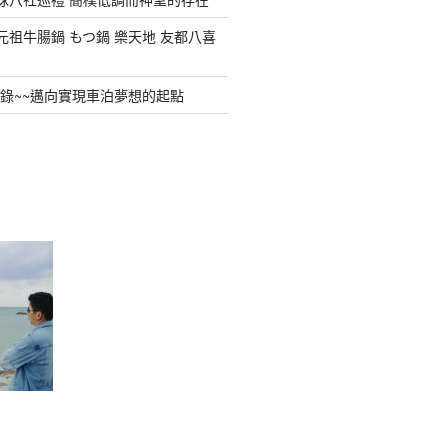
元祖牛腸鍋 もつ鍋 樂天地 友都八喜
全紀錄~~邁向實現車泊夢想的起點