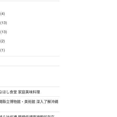
(4)
(13)
(13)
(2)
(1)
ななほし食堂 家庭美味料理
沖繩縣立博物館・美術館 深入了解沖繩
琉球八社巡禮 簡樸低調而神聖的存在