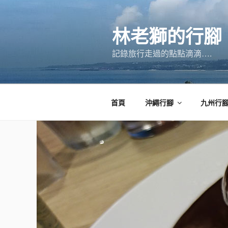
跳
至
林老獅的行腳
主
要
記錄旅行走過的點點滴滴….
內
容
首頁
沖繩行腳
九州行